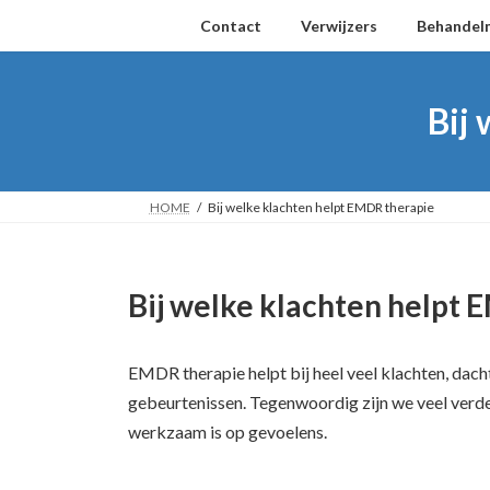
Ga
Ga
Contact
Verwijzers
Behandel
naar
naar
de
de
inhoud
navigatie
Bij
HOME
Bij welke klachten helpt EMDR therapie
Bij welke klachten helpt
EMDR therapie helpt bij heel veel klachten, dac
gebeurtenissen. Tegenwoordig zijn we veel verd
werkzaam is op gevoelens.