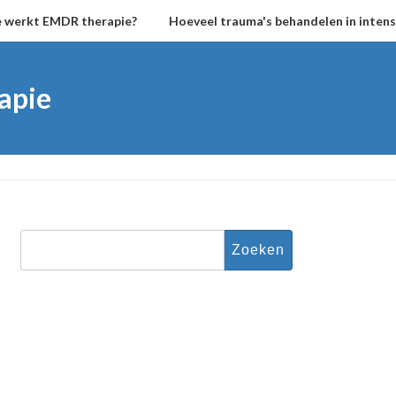
 werkt EMDR therapie?
Hoeveel trauma's behandelen in intensi
apie
Zoeken
naar: