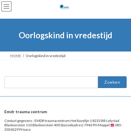
Ga
Ga
naar
naar
de
de
inhoud
navigatie
Oorlogskind in vredestijd
HOME
Oorlogskind in vredestijd
Zoeken
naar:
Emdr trauma centrum
Contact gegevens : EMDR traumacentrum Het Ravelijn 1 8233 BR Lelystad
Blankenstein 110 Blankenstein 400 (bezoekadres) 7943 PH Meppel
085-
3034229 Privacy