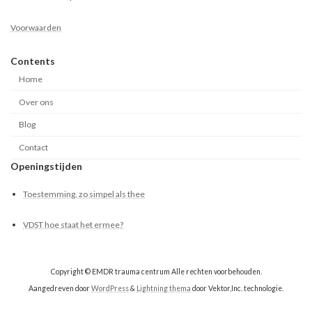
Voorwaarden
Contents
Home
Over ons
Blog
Contact
Openingstijden
Toestemming, zo simpel als thee
VDST hoe staat het ermee?
Copyright © EMDR trauma centrum Alle rechten voorbehouden.
Aangedreven door
WordPress
&
Lightning thema
door Vektor,Inc. technologie.