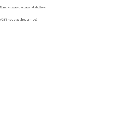
Toestemming, zo simpel als thee
VDST hoe staat het ermee?