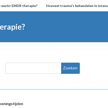
 werkt EMDR therapie?
Hoeveel trauma's behandelen in intensi
erapie?
Zoeken
naar:
eningstijden