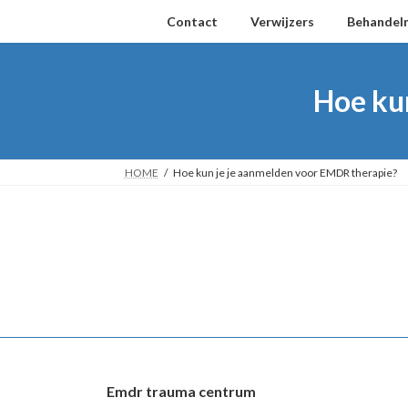
Ga
Ga
Contact
Verwijzers
Behandel
naar
naar
de
de
inhoud
navigatie
Hoe ku
HOME
Hoe kun je je aanmelden voor EMDR therapie?
Emdr trauma centrum