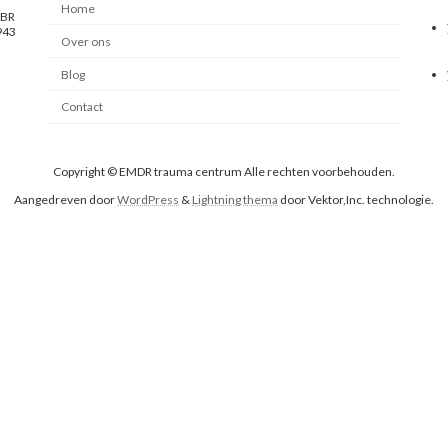
Home
 BR
943
Over ons
Blog
Contact
Copyright © EMDR trauma centrum Alle rechten voorbehouden.
Aangedreven door
WordPress
&
Lightning thema
door Vektor,Inc. technologie.