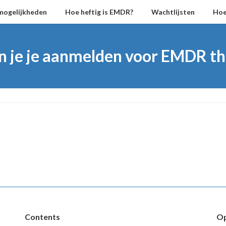
mogelijkheden
Hoe heftig is EMDR?
Wachtlijsten
Hoe
n je je aanmelden voor EMDR th
Contents
Op