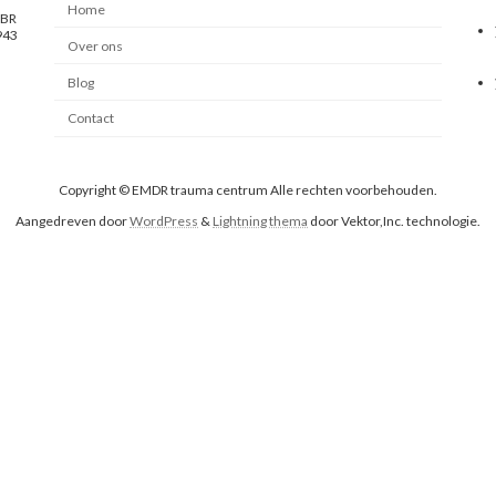
Home
 BR
943
Over ons
Blog
Contact
Copyright © EMDR trauma centrum Alle rechten voorbehouden.
Aangedreven door
WordPress
&
Lightning thema
door Vektor,Inc. technologie.