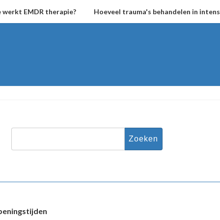
 werkt EMDR therapie?
Hoeveel trauma's behandelen in intensi
Zoeken
naar:
eningstijden