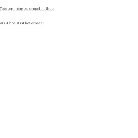
Toestemming, zo simpel als thee
VDST hoe staat het ermee?