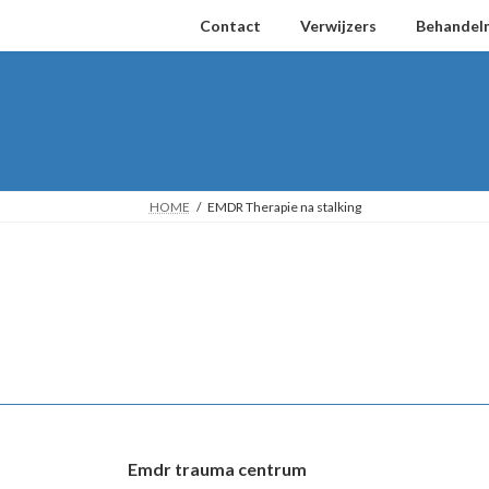
Ga
Ga
Contact
Verwijzers
Behandel
naar
naar
de
de
inhoud
navigatie
HOME
EMDR Therapie na stalking
Emdr trauma centrum