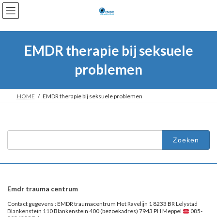
Ga
Ga
naar
naar
de
de
inhoud
navigatie
EMDR therapie bij seksuele
problemen
HOME
EMDR therapie bij seksuele problemen
Zoeken
naar:
Emdr trauma centrum
Contact gegevens : EMDR traumacentrum Het Ravelijn 1 8233 BR Lelystad
Blankenstein 110 Blankenstein 400 (bezoekadres) 7943 PH Meppel
085-