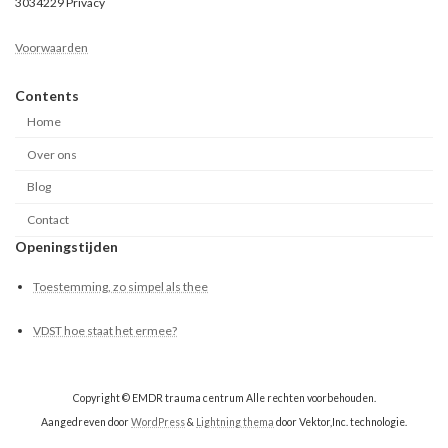
3034229 Privacy
Voorwaarden
Contents
Home
Over ons
Blog
Contact
Openingstijden
Toestemming, zo simpel als thee
VDST hoe staat het ermee?
Copyright © EMDR trauma centrum Alle rechten voorbehouden.
Aangedreven door
WordPress
&
Lightning thema
door Vektor,Inc. technologie.