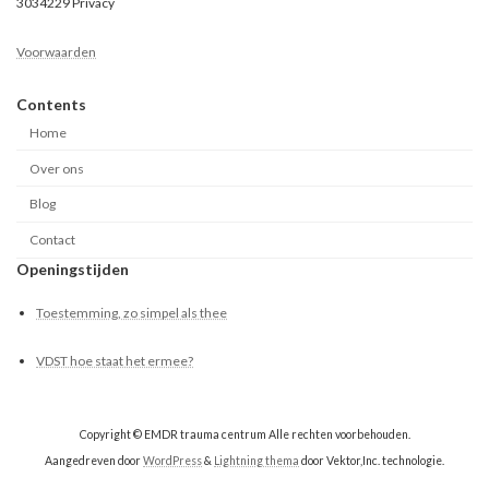
3034229 Privacy
Voorwaarden
Contents
Home
Over ons
Blog
Contact
Openingstijden
Toestemming, zo simpel als thee
VDST hoe staat het ermee?
Copyright © EMDR trauma centrum Alle rechten voorbehouden.
Aangedreven door
WordPress
&
Lightning thema
door Vektor,Inc. technologie.