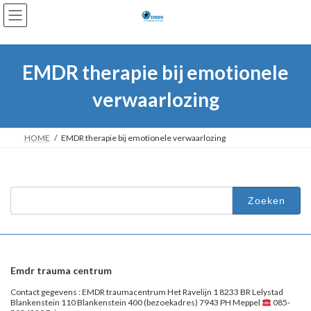
Ga
Ga
naar
naar
de
de
inhoud
navigatie
EMDR therapie bij emotionele
verwaarlozing
HOME
EMDR therapie bij emotionele verwaarlozing
Zoeken
naar:
Emdr trauma centrum
Contact gegevens : EMDR traumacentrum Het Ravelijn 1 8233 BR Lelystad
Blankenstein 110 Blankenstein 400 (bezoekadres) 7943 PH Meppel
085-