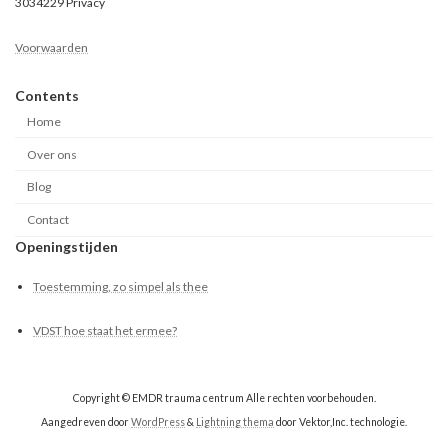
3034229 Privacy
Voorwaarden
Contents
Home
Over ons
Blog
Contact
Openingstijden
Toestemming, zo simpel als thee
VDST hoe staat het ermee?
Copyright © EMDR trauma centrum Alle rechten voorbehouden.
Aangedreven door
WordPress
&
Lightning thema
door Vektor,Inc. technologie.