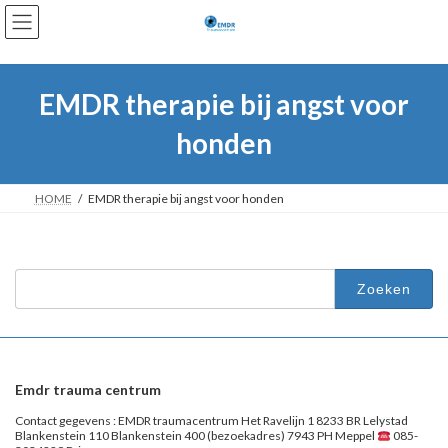
Ga
Ga
naar
naar
de
de
inhoud
navigatie
EMDR therapie bij angst voor
honden
HOME
EMDR therapie bij angst voor honden
Zoeken
naar:
Emdr trauma centrum
Contact gegevens : EMDR traumacentrum Het Ravelijn 1 8233 BR Lelystad
Blankenstein 110 Blankenstein 400 (bezoekadres) 7943 PH Meppel
085-