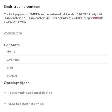
Emdr trauma centrum
Contact gegevens : EMDR traumacentrum Het Ravelijn 1 8233 BR Lelystad
Blankenstein 110 Blankenstein 400 (bezoekadres) 7943 PH Meppel
085-
3034229 Privacy
Voorwaarden
Contents
Home
Over ons
Blog
Contact
Openingstijden
Toestemming, zo simpel als thee
VDST hoe staat het ermee?