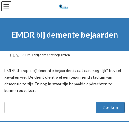
Ga
Ga
naar
naar
de
de
inhoud
navigatie
EMDR bij demente bejaarden
HOME
EMDR bij demente bejaarden
EMDR therapie bij demente bejaarden is dat dan mogelijk? In veel
gevallen wel. De cliënt dient wel een beginnend stadium van
dementie te zijn. En nog in staat zijn bepaalde opdrachten te
kunnen opvolgen.
Zoeken
naar: