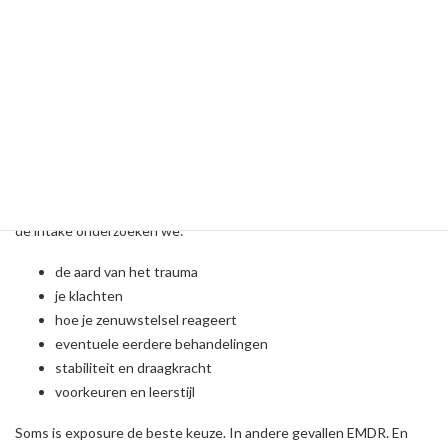
nare herinneringen die “blijven hangen”
EMDR werkt vaak snel: veel mensen ervaren al binnen enkele
sessies duidelijk verschil.
Exposure of EMDR – wat past bij jou?
Bij Trauma de Baas kiezen we nooit zomaar een methode. Tijdens
de intake onderzoeken we:
de aard van het trauma
je klachten
hoe je zenuwstelsel reageert
eventuele eerdere behandelingen
stabiliteit en draagkracht
voorkeuren en leerstijl
Soms is exposure de beste keuze. In andere gevallen EMDR. En